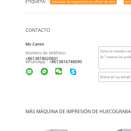
ETIQUETA:
máquina de impresión en offset de tela
pre
CONTACTO
Ms Caren
Número de teléfono :
+8613818020601
WhatsApp :
+
8613816748090
MÁS MÁQUINA DE IMPRESIÓN DE HUECOGRAB