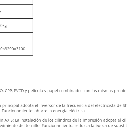
w
00kg
50×3200×3100
, CPP, PVCD y película y papel combinados con las mismas propie
n principal adopta el inversor de la frecuencia del electricista de 
. Funcionamiento: ahorre la energía eléctrica.
in AXIS: La instalación de los cilindros de la impresión adopta el cil
movimiento del tornillo. Funcionamiento: reduzca la época de substit