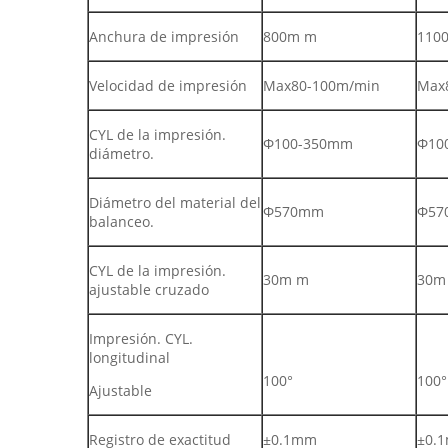
Anchura de impresión
800m m
110
Velocidad de impresión
Max80-100m/min
Max
CYL de la impresión.
Ф100-350mm
Ф10
diámetro.
Diámetro del material del
Ф570mm
Ф57
balanceo.
CYL de la impresión.
30m m
30m
ajustable cruzado
Impresión. CYL.
longitudinal
100°
100°
Ajustable
Registro de exactitud
±0.1mm
±0.