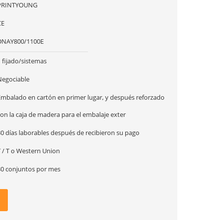
PRINTYOUNG
CE
DNAY800/1100E
 fijado/sistemas
Negociable
Embalado en cartón en primer lugar, y después reforzado
on la caja de madera para el embalaje exter
30 días laborables después de recibieron su pago
T / T o Western Union
30 conjuntos por mes