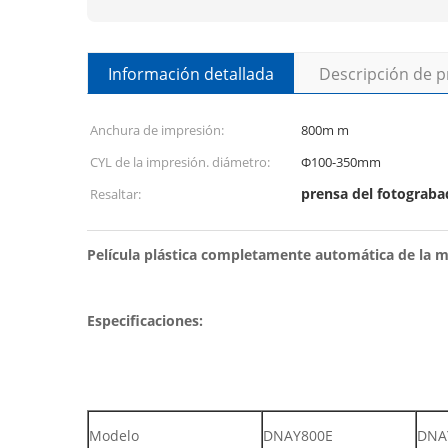
Información detallada
Descripción de 
Anchura de impresión:
800m m
CYL de la impresión. diámetro:
Ф100-350mm
prensa del fotograb
Resaltar:
Película plástica completamente automática de la 
Especificaciones:
Modelo
DNAY800E
DNA