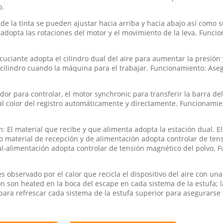
o.
 de la tinta se pueden ajustar hacia arriba y hacia abajo así como 
 adopta las rotaciones del motor y el movimiento de la leva. Funcion
acuciante adopta el cilindro dual del aire para aumentar la presión 
l cilindro cuando la máquina para el trabajar. Funcionamiento: Aseg
r para controlar, el motor synchronic para transferir la barra del 
al color del registro automáticamente y directamente. Funcionamiento
n: El material que recibe y que alimenta adopta la estación dual. E
o material de recepción y de alimentación adopta controlar de tens
al-alimentación adopta controlar de tensión magnético del polvo. 
es observado por el calor que recicla el dispositivo del aire con u
ción son heated en la boca del escape en cada sistema de la estufa;
a para refrescar cada sistema de la estufa superior para asegurarse 