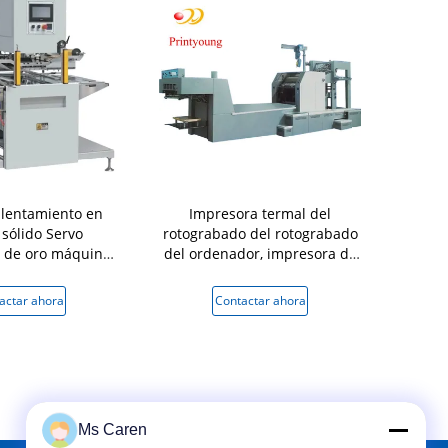
lentamiento en
Impresora termal del
PRY-60 Serv
 sólido Servo
rotograbado del rotograbado
oro máquina
 de oro máquina
del ordenador, impresora de
de papel d
pado de papel
papel multifuncional del rollo
portado contactor
actar ahora
Contactar ahora
Conta
Ms Caren