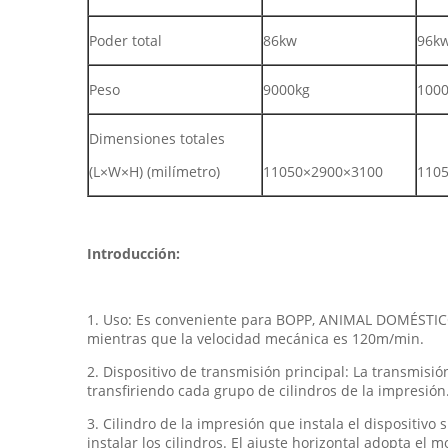
Poder total
86kw
96k
Peso
9000kg
100
Dimensiones totales
(L×W×H) (milímetro)
11050×2900×3100
110
Introducción:
1. Uso: Es conveniente para BOPP, ANIMAL DOMÉSTICO
mientras que la velocidad mecánica es 120m/min.
2. Dispositivo de transmisión principal: La transmisió
transfiriendo cada grupo de cilindros de la impresión
3. Cilindro de la impresión que instala el dispositivo s
instalar los cilindros. El ajuste horizontal adopta el 