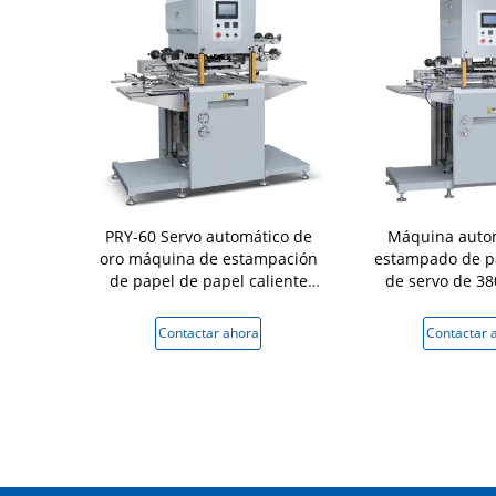
ermal del
PRY-60 Servo automático de
Máquina auto
 rotograbado
oro máquina de estampación
estampado de p
impresora de
de papel de papel caliente
de servo de 38
nal del rollo
220V
 ahora
Contactar ahora
Contactar 