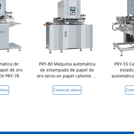
mática de
PRY-80 Máquina automática
PRY-55 Ca
apel de oro
de estampado de papel de
estado
0V PRY-78
oro servo en papel caliente 30
automático
veces/min
de estam
caliente im
ahora
Contactar ahora
Cont