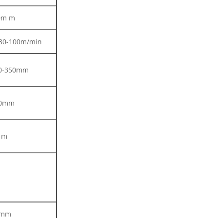
0m m
80-100m/min
0-350mm
0mm
 m
1mm