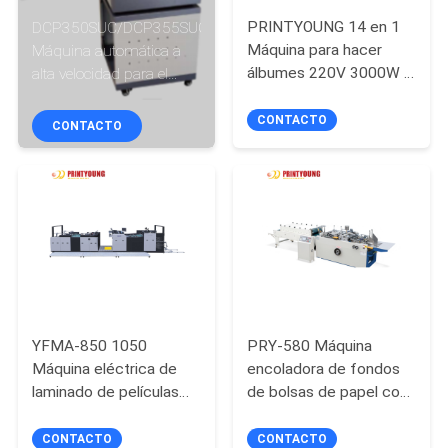
LA
PRINTYOUNG 14 en 1
DCP350SUC/DCP355SUC
FÁBRICA
Máquina para hacer
Máquina automática a
álbumes 220V 3000W 1
alta velocidad para el
año de garantía
pliegue de papel de alta
CONTROL
productividad de línea de
CONTACTO
CONTACTO
DE
puntos sólidos para
hojas A4 220V/110V
CALIDAD
ÉNTRENOS
EN
CONTACTO
CON
YFMA-850 1050
PRY-580 Máquina
Máquina eléctrica de
encoladora de fondos
laminado de películas
de bolsas de papel con
PIDA
de alta velocidad
PLC y motor de alta
UNA
totalmente automática
productividad
CONTACTO
CONTACTO