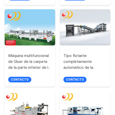
CITA
MAPA
DEL
SITIO
Máquina multifuncional
Tipo flotante
PRIVACY
de Gluer de la carpeta
completamente
POLICY
de la parte inferior de la
automático de la
cerradura del desplome
máquina de la flauta
(configuración
superior e inferior de la
CONTACTO
CONTACTO
estándar)
hoja que lamina