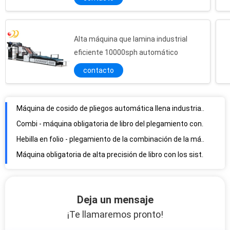
Hardcover inalámbrico de escritorio semiautomático de la máquina obligatoria de libro
Pegamento eléctrico del lado de la máquina obligatoria de libro de tapa dura para los libros del alto grado
Pegamento perfecto Softcover del lado de la máquina obligatoria de libro de alto grado
Alta máquina que lamina industrial
Máquina de cosido de pliegos automática llena industrial 1.65kw resistente
eficiente 10000sph automático
Combi - máquina obligatoria de libro del plegamiento con el cuchillo del control eléctrico
contacto
Hebilla en folio - plegamiento de la combinación de la máquina obligatoria de libro del cuchillo
Máquina obligatoria de alta precisión de libro con los sistemas de transmisión con servomando
Máquina obligatoria termal de libro del cuchillo del control eléctrico con el sistema de control del PLC
Máquinas plegables de papel automáticas con fotoeléctrico de alta precisión
Perforadora multi del libro del eje de las tarjetas con control de programa
Etiqueta hidráulica de la botella del animal doméstico que quita la máquina con control de programa
Deja un mensaje
¡Te llamaremos pronto!