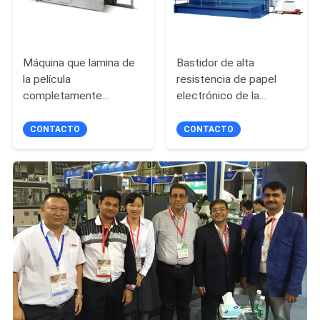
Máquina que lamina de
Bastidor de alta
la película
resistencia de papel
completamente
electrónico de la
automática con control
máquina que corta con
programable
tintas con la unidad de
CONTACTO
CONTACTO
desmontaje