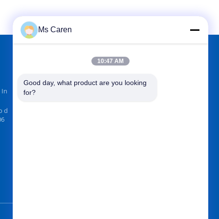
Ms Caren
10:47 AM
ENCUÉNTRANOS EN
Good day, what product are you looking 
 In
for?
o d
06
Envíe