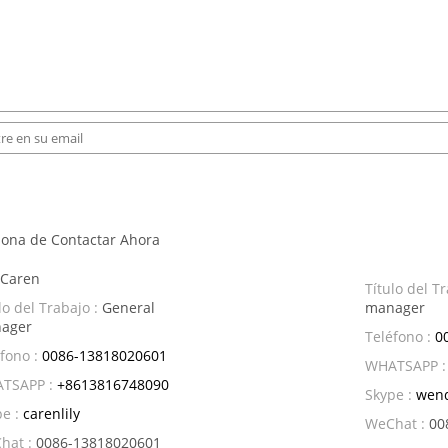
sona de Contactar Ahora
 Caren
Título del Tr
lo del Trabajo :
General
manager
ager
Teléfono :
0
fono :
0086-13818020601
WHATSAPP :
TSAPP :
+8613816748090
Skype :
wen
e :
carenlily
WeChat :
00
hat :
0086-13818020601