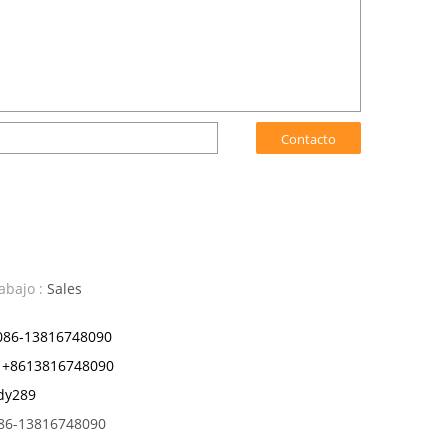
Contacto
abajo :
Sales
086-13816748090
+8613816748090
dy289
86-13816748090