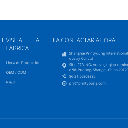
L
VISITA A LA
CONTACTAR AHORA
FÁBRICA
Shanghai Printyoung International
dustry Co.,Ltd
Línea de Producción
Sitio 27B, NO, nuevo Jinqiao camin
e 58, Pudong, Shangai, China 2012
OEM / ODM
86-21-50303885
R & D
pry@printyoung.com