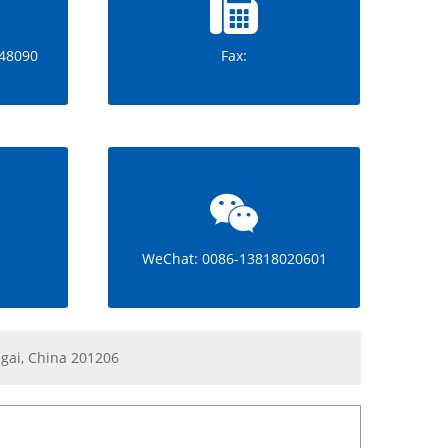
48090
Fax:
WeChat: 0086-13818020601
ngai, China 201206