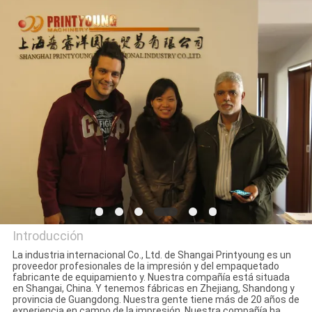
LA
FÁBRICA
CONTROL
DE
CALIDAD
ÉNTRENOS
EN
CONTACTO
Introducción
CON
La industria internacional Co., Ltd. de Shangai Printyoung es un
proveedor profesionales de la impresión y del empaquetado
Shanghai Printyoung
fabricante de equipamiento y. Nuestra compañía está situada
PIDA
en Shangai, China. Y tenemos fábricas en Zhejiang, Shandong y
International Industry Co.,Ltd
provincia de Guangdong. Nuestra gente tiene más de 20 años de
UNA
experiencia en campo de la impresión. Nuestra compañía ha