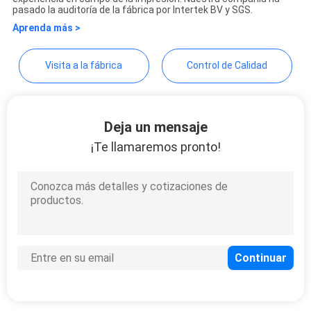
pasado la auditoría de la fábrica por Intertek BV y SGS.
CITA
Aprenda más >
MAPA
Visita a la fábrica
Control de Calidad
DEL
SITIO
Deja un mensaje
¡Te llamaremos pronto!
PRIVACY
POLICY