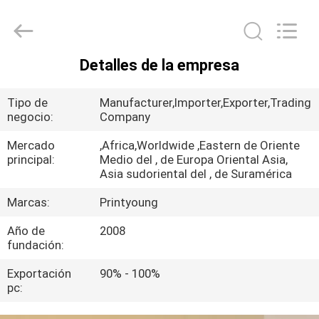
2026
Shanghai
Printyoung
International
Industry
Co.,Ltd.
Detalles de la empresa
All
HOGAR
Rights
Reserved.
Tipo de
Manufacturer,Importer,Exporter,Trading
PRODUCTOS
negocio:
Company
Mercado
,Africa,Worldwide ,Eastern de Oriente
principal:
Medio del , de Europa Oriental Asia,
VÍDEOS
Asia sudoriental del , de Suramérica
Marcas:
Printyoung
SOBRE
Año de
2008
NOSOTROS
fundación:
Exportación
90% - 100%
VIAJE
pc:
DE