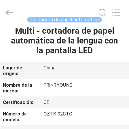
2026
Shanghai
Printyoung
International
Industry
Cortadora de papel automática
Co.,Ltd.
All
Multi - cortadora de papel
HOGAR
Rights
Reserved.
automática de la lengua con
PRODUCTOS
la pantalla LED
VÍDEOS
Lugar de
China
origen:
SOBRE
Nombre de la
PRINTYOUNG
marca:
NOSOTROS
Certificación:
CE
VIAJE
Número de
QZTK-92CTG
modelo:
DE