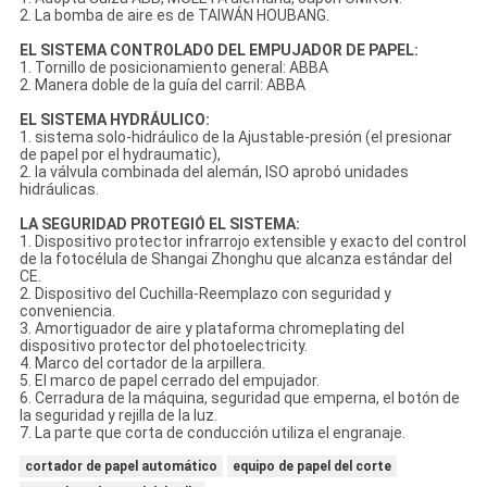
2. La bomba de aire es de TAIWÁN HOUBANG.
EL SISTEMA CONTROLADO DEL EMPUJADOR DE PAPEL:
1. Tornillo de posicionamiento general: ABBA
2. Manera doble de la guía del carril: ABBA
EL SISTEMA HYDRÁULICO:
1. sistema solo-hidráulico de la Ajustable-presión (el presionar
de papel por el hydraumatic),
2. la válvula combinada del alemán, ISO aprobó unidades
hidráulicas.
LA SEGURIDAD PROTEGIÓ EL SISTEMA:
1. Dispositivo protector infrarrojo extensible y exacto del control
de la fotocélula de Shangai Zhonghu que alcanza estándar del
CE.
2. Dispositivo del Cuchilla-Reemplazo con seguridad y
conveniencia.
3. Amortiguador de aire y plataforma chromeplating del
dispositivo protector del photoelectricity.
4. Marco del cortador de la arpillera.
5. El marco de papel cerrado del empujador.
6. Cerradura de la máquina, seguridad que emperna, el botón de
la seguridad y rejilla de la luz.
7. La parte que corta de conducción utiliza el engranaje.
cortador de papel automático
equipo de papel del corte