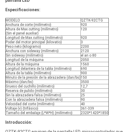
pantalla LED
Especificaciones:
MODELO
QZTK-92CTG
Anchura de corte (milímetro)
920
Altura de Max.cutting (milímetro)
120
(Sin el panel auxiliar)
Longitud de Max.cutting (milímetro)
920
Poder del motor principal (kilovatio)
3
Peso neto (kilogramo)
2200
Anchura con sideway (milímetro)
2120
Sin sideway (milímetro)
el an o 80
Longitud de la máquina
2050
Altura de la máquina
1560
Longitud delantera de la tabla (milímetro)
690
Altura de la tabla (milímetro)
900
Minuto de la presión de la abrazadera (dan/bs)
150
Máximo (dan/bs)
3500
Grueso del cuchillo (milímetro)
12,7
Reserva de pulido (milímetro)
30
Sin la abrazadera falsa (milímetro)
25
Con la abrazadera falsa (milímetro)
90
Velocidad del corte (milímetro)
40
Voltaje (v) (trifásico)
361-339
Tamaño del embalaje (L*W*H) (milímetro)
2320*1420*1850
Introducción:
QZTK-92CTG equipan de la pantalla LED, microcontrolador que