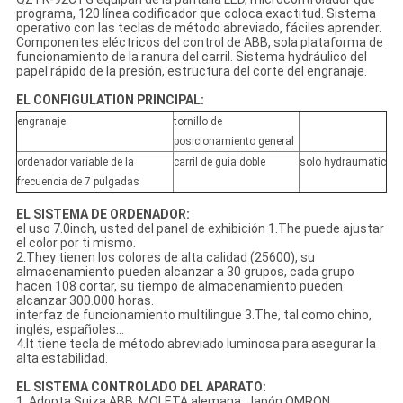
programa, 120 línea codificador que coloca exactitud. Sistema
operativo con las teclas de método abreviado, fáciles aprender.
Componentes eléctricos del control de ABB, sola plataforma de
funcionamiento de la ranura del carril. Sistema hydráulico del
papel rápido de la presión, estructura del corte del engranaje.
EL CONFIGULATION PRINCIPAL:
engranaje
tornillo de
posicionamiento general
ordenador variable de la
carril de guía doble
solo hydraumatic
frecuencia de 7 pulgadas
EL SISTEMA DE ORDENADOR:
el uso 7.0inch, usted del panel de exhibición 1.The puede ajustar
el color por ti mismo.
2.They tienen los colores de alta calidad (25600), su
almacenamiento pueden alcanzar a 30 grupos, cada grupo
hacen 108 cortar, su tiempo de almacenamiento pueden
alcanzar 300.000 horas.
interfaz de funcionamiento multilingue 3.The, tal como chino,
inglés, españoles…
4.It tiene tecla de método abreviado luminosa para asegurar la
alta estabilidad.
EL SISTEMA CONTROLADO DEL APARATO:
1. Adopta Suiza ABB, MOLETA alemana, Japón OMRON.