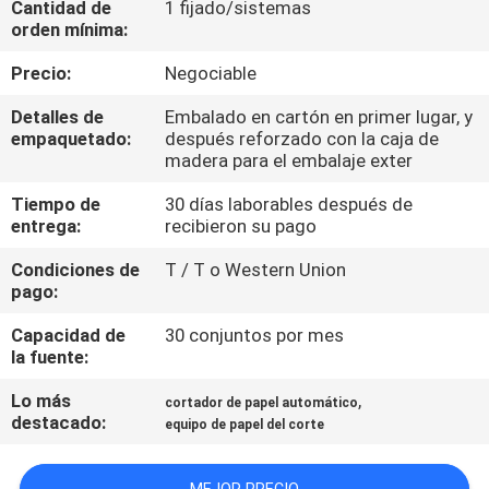
Cantidad de
1 fijado/sistemas
LA
orden mínima:
FÁBRICA
Precio:
Negociable
CONTROL
Detalles de
Embalado en cartón en primer lugar, y
empaquetado:
después reforzado con la caja de
DE
madera para el embalaje exter
CALIDAD
Tiempo de
30 días laborables después de
entrega:
recibieron su pago
ÉNTRENOS
Condiciones de
T / T o Western Union
pago:
EN
CONTACTO
Capacidad de
30 conjuntos por mes
la fuente:
CON
Lo más
,
cortador de papel automático
destacado:
equipo de papel del corte
PIDA
UNA