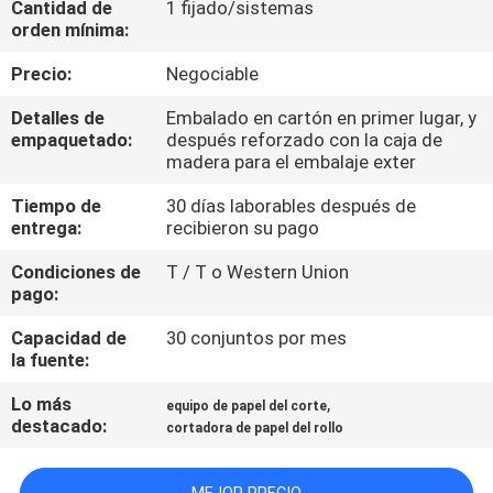
Cantidad de
1 fijado/sistemas
LA
orden mínima:
FÁBRICA
Precio:
Negociable
CONTROL
Detalles de
Embalado en cartón en primer lugar, y
empaquetado:
después reforzado con la caja de
DE
madera para el embalaje exter
CALIDAD
Tiempo de
30 días laborables después de
entrega:
recibieron su pago
ÉNTRENOS
Condiciones de
T / T o Western Union
pago:
EN
CONTACTO
Capacidad de
30 conjuntos por mes
la fuente:
CON
Lo más
,
equipo de papel del corte
destacado:
cortadora de papel del rollo
PIDA
UNA