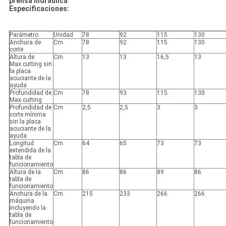
prensa hidráulica
Especificaciones:
Parámetro
Unidad
78
92
115
130
Anchura de
Cm
78
92
115
130
corte
Altura de
Cm
13
13
16,5
13
Max.cutting sin
la placa
acuciante de la
ayuda
Profundidad de
Cm
78
93
115
130
Max.cutting
Profundidad de
Cm
2,5
2,5
3
3
corte mínima
sin la placa
acuciante de la
ayuda
Longitud
Cm
64
65
73
73
extendida de la
tabla de
funcionamiento
Altura de la
Cm
86
86
89
86
tabla de
funcionamiento
Anchura de la
Cm
215
233
266
266
máquina
incluyendo la
tabla de
funcionamiento