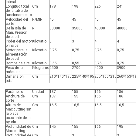
lateral
Longitud total
Cm
178
198
226
241
de la tabla de
funcionamiento
Velocidad del
R/MIN
45
45
45
45
corte
De la Isla de
N
30000
35000
40000
40000
Man. Presión
de papel
Poder del motor
Kilovatio
3
3
4
4
principal
Motor para la
Kilovatio
0,75
0,75
0,75
0,75
alimentación
de papel
Bomba de aire
Kilovatio
0,55
0,55
0,75
0,75
Peso de la
Kilogramo
2500
2700
4000
3900
máquina
Dimensión
Cm
210*140*195
225*140*195
255*160*215
260*153*1
total
Parámetro
Unidad
137
155
166
186
Anchura de
Cm
137
155
166
186
corte
Altura de
Cm
16,5
16,5
16,5
16,5
Max.cutting sin
la placa
acuciante de la
ayuda
Profundidad de
Cm
145
155
166
195
Max.cutting
Profundidad de
Cm
3
3
3
3