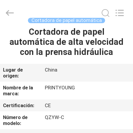
2026
Shanghai
Printyoung
International
Industry
Cortadora de papel automática
Co.,Ltd.
All
Cortadora de papel
HOGAR
Rights
Reserved.
automática de alta velocidad
PRODUCTOS
con la prensa hidráulica
VÍDEOS
Lugar de
China
origen:
SOBRE
Nombre de la
PRINTYOUNG
marca:
NOSOTROS
Certificación:
CE
VIAJE
Número de
QZYW-C
modelo:
DE