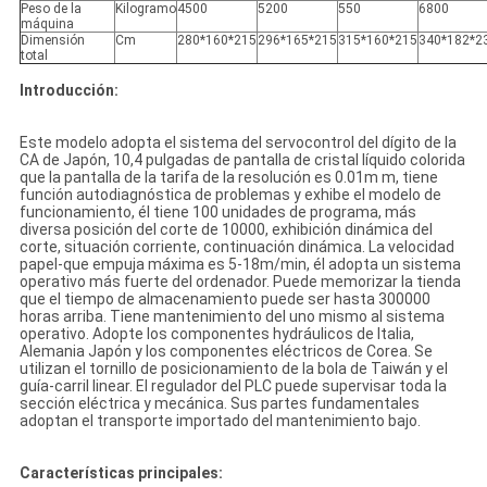
Peso de la
Kilogramo
4500
5200
550
6800
máquina
Dimensión
Cm
280*160*215
296*165*215
315*160*215
340*182*2
total
Introducción:
Este modelo adopta el sistema del servocontrol del dígito de la
CA de Japón, 10,4 pulgadas de pantalla de cristal líquido colorida
que la pantalla de la tarifa de la resolución es 0.01m m, tiene
función autodiagnóstica de problemas y exhibe el modelo de
funcionamiento, él tiene 100 unidades de programa, más
diversa posición del corte de 10000, exhibición dinámica del
corte, situación corriente, continuación dinámica. La velocidad
papel-que empuja máxima es 5-18m/min, él adopta un sistema
operativo más fuerte del ordenador. Puede memorizar la tienda
que el tiempo de almacenamiento puede ser hasta 300000
horas arriba. Tiene mantenimiento del uno mismo al sistema
operativo. Adopte los componentes hydráulicos de Italia,
Alemania Japón y los componentes eléctricos de Corea. Se
utilizan el tornillo de posicionamiento de la bola de Taiwán y el
guía-carril linear. El regulador del PLC puede supervisar toda la
sección eléctrica y mecánica. Sus partes fundamentales
adoptan el transporte importado del mantenimiento bajo.
Características principales: