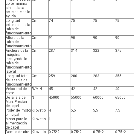
corte mínima
sin la placa
acuciante de la
ayuda
Longitud
Cm
74
75
75
75
extendida de la
tabla de
funcionamiento
Altura de la
Cm
91
90
90
90
tabla de
funcionamiento
Anchura de la
Cm
287
314
322
375
máquina
incluyendo la
tabla de
funcionamiento
lateral
Longitud total
Cm
259
280
283
355
de la tabla de
funcionamiento
Velocidad del
R/MIN
45
42
42
40
corte
De la Isla de
N
45000
55000
60000
65000
Man. Presión
de papel
Poder del motor
Kilovatio
4
5,5
5,5
7,5
principal
Motor para la
Kilovatio
1
1
1
1
alimentación
de papel
Bomba de aire
Kilovatio
0.75*2
0.75*2
0.75*2
0.75*2