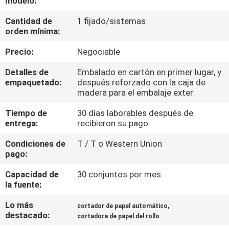
modelo:
LA
Cantidad de
1 fijado/sistemas
FÁBRICA
orden mínima:
Precio:
Negociable
CONTROL
DE
Detalles de
Embalado en cartón en primer lugar, y
empaquetado:
después reforzado con la caja de
CALIDAD
madera para el embalaje exter
Tiempo de
30 días laborables después de
ÉNTRENOS
entrega:
recibieron su pago
EN
Condiciones de
T / T o Western Union
pago:
CONTACTO
CON
Capacidad de
30 conjuntos por mes
la fuente:
Lo más
,
PIDA
cortador de papel automático
destacado:
cortadora de papel del rollo
UNA