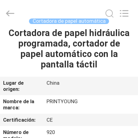
2026
Shanghai
Printyoung
International
Industry
Cortadora de papel automática
Co.,Ltd.
All
Cortadora de papel hidráulica
HOGAR
Rights
Reserved.
programada, cortador de
PRODUCTOS
papel automático con la
pantalla táctil
VÍDEOS
Lugar de
China
origen:
SOBRE
NOSOTROS
Nombre de la
PRINTYOUNG
marca:
VIAJE
Certificación:
CE
DE
Número de
920