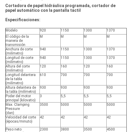
Cortadora de papel hidráulica programada, cortador de
papel automático con la pantalla táctil
Especificaciones:
Modelo
920
1150
1300
1370
El código de la
M
M
M
M
manera de
transmisión
Anchura de corte
940
1150
1300
1370
(milímetro)
Longitud de corte
940
1150
1300
1370
(milímetro)
Altura del corte
120
160
120
160
(milímetro)
Longitud delantera
610
700
700
700
de la tabla
(milímetro)
Altura delantera de
930
930
930
930
la tabla (milímetro)
Poder del motor
3
5,5
5,5
5,5
principal (kilovatio)
Max. Clamping
3500
5000
5000
5000
Pressure
(dan)
Velocidad del corte
42
42
42
42
(épocas/minuto)
Peso neto
2300
3800
3500
4500