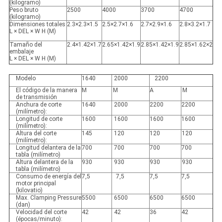
(kilogramo)
Peso bruto
2500
4000
3700
4700
(kilogramo)
Dimensiones totales
2.3×2.3×1.5
2.5×2.7×1.6
2.7×2.9×1.6
2.8×3.2×1.7
L × DEL × W H (M)
Tamaño del
2.4×1.42×1.7
2.65×1.42×1.9
2.85×1.42×1.9
2.85×1.62×2
embalaje
L × DEL × W H (M)
Modelo
1640
2000
2200
El código de la manera
M
M
A
M
de transmisión
Anchura de corte
1640
2000
2200
2200
(milímetro):
Longitud de corte
1600
1600
1600
1600
(milímetro):
Altura del corte
145
120
120
120
(milímetro):
Longitud delantera de la
700
700
700
700
tabla (milímetro)
Altura delantera de la
930
930
930
930
tabla (milímetro)
Consumo de energía del
7,5
7,5
7,5
7,5
motor principal
(kilovatio)
Max. Clamping Pressure
5500
6500
6500
6500
(dan)
Velocidad del corte
42
42
36
42
(épocas/minuto):