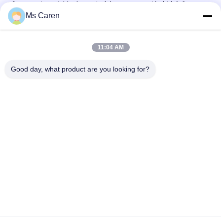
frecuencia variable de control de programación hidráulica
Ms Caren
Máquina de corte de papel para tubos de hojas del modelo
1600 NC
11:04 AM
CP-670B Máquina de corte de papel hidráulico de
microcomputadora de trabajo pesado
Good day, what product are you looking for?
Categorías Populares
Todos
Máquina Del Gluer 
Máquina Que 
De La Carpeta
Lamina De La 
Película
Máquina Que 
Máquina Que Corta 
Lamina De La Flauta
Con Tintas De Papel
Máquina De Hacer 
Cortadora De Papel 
Bolsas De Papel
Automática
Máquina De 
Máquina Obligatoria 
Revestimiento UV
De Libro