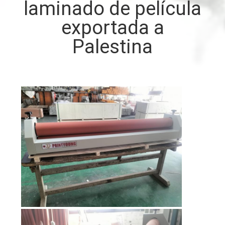
laminado de película
LA
exportada a
FÁBRICA
Palestina
CONTROL
DE
CALIDAD
ÉNTRENOS
EN
CONTACTO
CON
PIDA
UNA