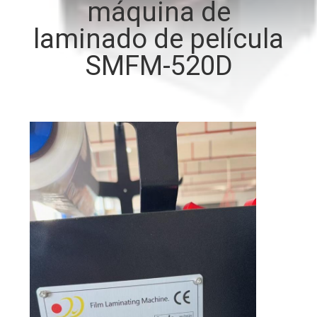
máquina de
LA
laminado de película
FÁBRICA
SMFM-520D
CONTROL
DE
CALIDAD
ÉNTRENOS
EN
CONTACTO
CON
PIDA
UNA