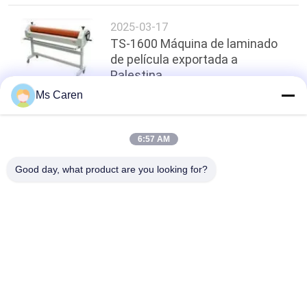
2025-03-17
TS-1600 Máquina de laminado
de película exportada a
Palestina
Ms Caren
arriba
6:57 AM
Good day, what product are you looking for?
Categorías Populares
Todos
Máquina Del Gluer 
Máquina Que 
De La Carpeta
Lamina De La 
Película
Máquina Que 
Máquina Que Corta 
Lamina De La Flauta
Con Tintas De Papel